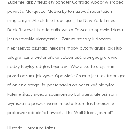
Zupełnie jakby nieugięty bohater Conrada wpadł w środek
powieści Márqueza. Można by to nazwać reportażem
magicznym. Absolutnie frapujące.„The New York Times
Book Review”Historia pułkownika Fawcetta opowiedziana
jest niezwykle plastycznie… Zatrute strzały, ludożercy,
nieprzebyta dżungla, niejasne mapy, pytony grube jak słup
telegraficzny, wiktoriańska sztywność, siwi geografowie,
nadzy tubylcy, odgłos bębnów… Wszystko to staje nam
przed oczami jak żywe. Opowieść Granna jest tak frapująca
również dlatego, że postanawia on odszukać nie tylko
kolejne ślady swego zaginionego bohatera, ale też sam
wyrusza na poszukiwanie miasta, które tak heroicznie
próbował odnaleźć Fawcett.„The Wall Street Journal”
Historia i literatura faktu