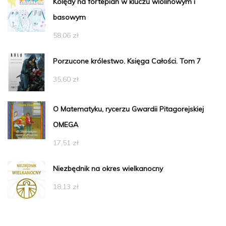
Kolędy na fortepian w kluczu wiolinowym i
basowym
58,06
zł
Porzucone królestwo. Księga Całości. Tom 7
35,60
zł
O Matematyku, rycerzu Gwardii Pitagorejskiej
OMEGA
17,51
zł
Niezbędnik na okres wielkanocny
18,13
zł