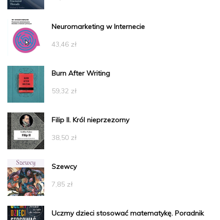
Neuromarketing w Internecie
43,46
zł
Burn After Writing
59,32
zł
Filip II. Król nieprzezorny
38,50
zł
Szewcy
7,85
zł
Uczmy dzieci stosować matematykę. Poradnik