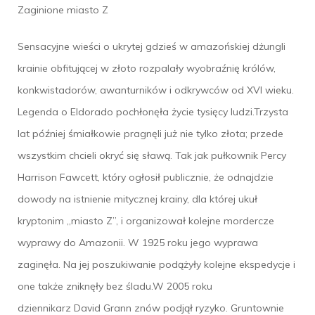
Zaginione miasto Z
Sensacyjne wieści o ukrytej gdzieś w amazońskiej dżungli
krainie obfitującej w złoto rozpalały wyobraźnię królów,
konkwistadorów, awanturników i odkrywców od XVI wieku.
Legenda o Eldorado pochłonęła życie tysięcy ludzi.Trzysta
lat później śmiałkowie pragnęli już nie tylko złota; przede
wszystkim chcieli okryć się sławą. Tak jak pułkownik Percy
Harrison Fawcett, który ogłosił publicznie, że odnajdzie
dowody na istnienie mitycznej krainy, dla której ukuł
kryptonim „miasto Z”, i organizował kolejne mordercze
wyprawy do Amazonii. W 1925 roku jego wyprawa
zaginęła. Na jej poszukiwanie podążyły kolejne ekspedycje i
one także zniknęły bez śladu.W 2005 roku
dziennikarz David Grann znów podjął ryzyko. Gruntownie