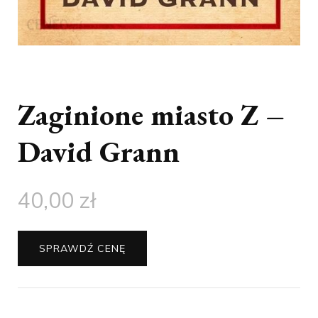
Zaginione miasto Z –
David Grann
40,00
zł
SPRAWDŹ CENĘ