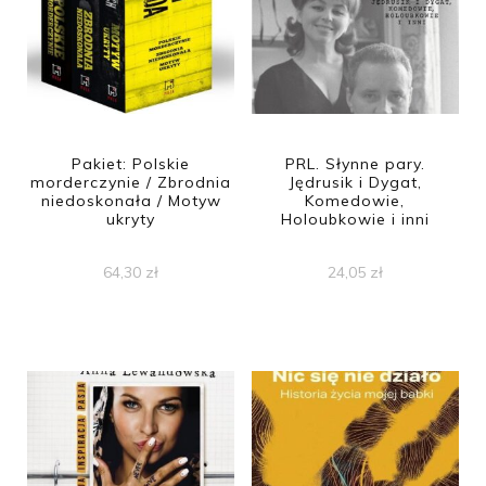
Pakiet: Polskie
PRL. Słynne pary.
morderczynie / Zbrodnia
Jędrusik i Dygat,
niedoskonała / Motyw
Komedowie,
ukryty
Holoubkowie i inni
64,30
zł
24,05
zł