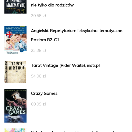
nie tylko dla rodziców
20,58
zł
Angielski. Repetytorium leksykalno-tematyczne.
Poziom B2-C1
23,38
zł
Tarot Vintage (Rider Waite), instr.pl
94,00
zł
Crazy Games
60,09
zł