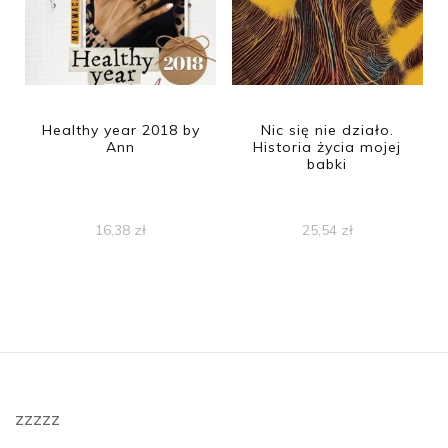
Healthy year 2018 by
Nic się nie działo.
Ann
Historia życia mojej
babki
16,38
zł
25,54
zł
zzzzz