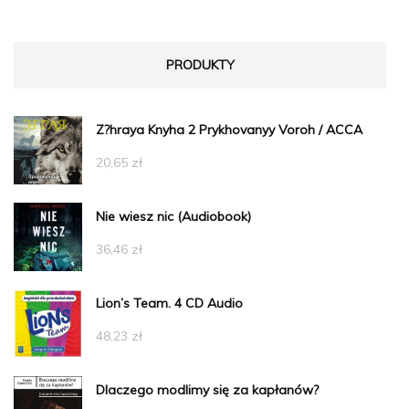
PRODUKTY
Z?hraya Knyha 2 Prykhovanyy Voroh / ACCA
20,65
zł
Nie wiesz nic (Audiobook)
36,46
zł
Lion’s Team. 4 CD Audio
48,23
zł
Dlaczego modlimy się za kapłanów?