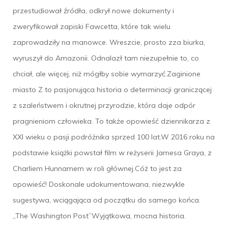
przestudiował źródła, odkrył nowe dokumenty i
zweryfikował zapiski Fawcetta, które tak wielu
zaprowadziły na manowce. Wreszcie, prosto zza biurka,
wyruszył do Amazonii. Odnalazł tam niezupełnie to, co
chciał, ale więcej, niż mógłby sobie wymarzyć.Zaginione
miasto Z to pasjonująca historia o determinacji graniczącej
z szaleństwem i okrutnej przyrodzie, która daje odpór
pragnieniom człowieka. To także opowieść dziennikarza z
XXI wieku o pasji podróżnika sprzed 100 lat.W 2016 roku na
podstawie książki powstał film w reżyserii Jamesa Graya, z
Charliem Hunnamem w roli głównej.Cóż to jest za
opowieść! Doskonale udokumentowana, niezwykle
sugestywa, wciągająca od początku do samego końca.
„The Washington Post”Wyjątkowa, mocna historia.