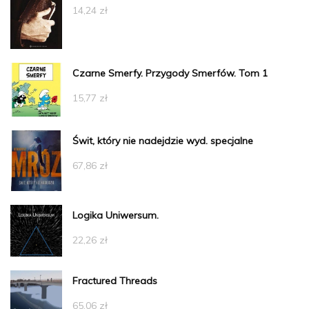
14,24
zł
Czarne Smerfy. Przygody Smerfów. Tom 1
15,77
zł
Świt, który nie nadejdzie wyd. specjalne
67,86
zł
Logika Uniwersum.
22,26
zł
Fractured Threads
65,06
zł