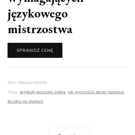
językowego
mistrzostwa
SPRAWDŹ CENĘ
SKU:
69dd4e78368e
Tags:
artykuły biurowe online
,
jak wyczyścić ekran laptopa
,
teczka na dyplom