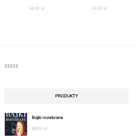
34,83
zł
16,50
zł
zzzzz
PRODUKTY
Bajki rozebrane
88,00
zł