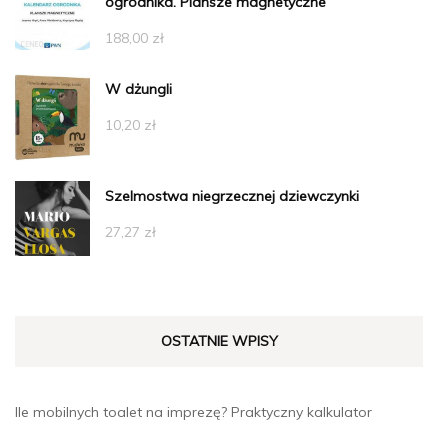
ogrodnika. Plansze magnetyczne
188,00
zł
W dżungli
10,20
zł
Szelmostwa niegrzecznej dziewczynki
27,27
zł
OSTATNIE WPISY
Ile mobilnych toalet na imprezę? Praktyczny kalkulator