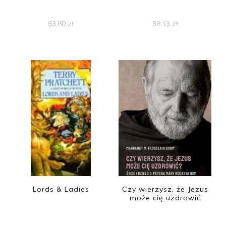
63,80
zł
38,13
zł
Lords & Ladies
Czy wierzysz, że Jezus
może cię uzdrowić