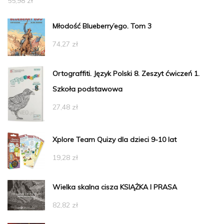
55,98
zł
Młodość Blueberry’ego. Tom 3
74,27
zł
Ortograffiti. Język Polski 8. Zeszyt ćwiczeń 1.
Szkoła podstawowa
27,48
zł
Xplore Team Quizy dla dzieci 9-10 lat
19,28
zł
Wielka skalna cisza KSIĄŻKA I PRASA
82,82
zł