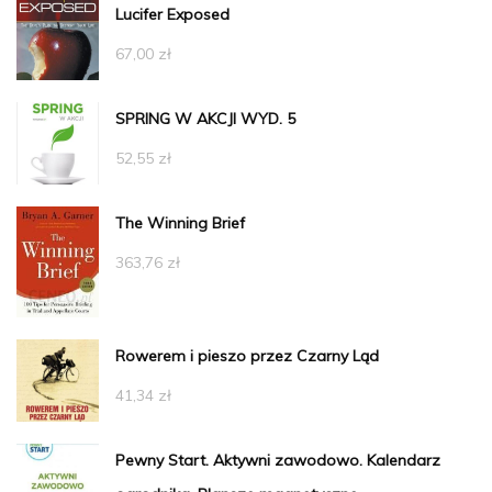
Lucifer Exposed
67,00
zł
SPRING W AKCJI WYD. 5
52,55
zł
The Winning Brief
363,76
zł
Rowerem i pieszo przez Czarny Ląd
41,34
zł
Pewny Start. Aktywni zawodowo. Kalendarz