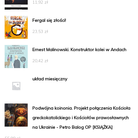
11,92
zł
Fergal się złości!
23,53
zł
Ernest Malinowski. Konstruktor kolei w Andach
20,42
zł
układ miesięczny
Podwójna koinonia. Projekt połączenia Kościoła
greckokatolickiego i Kościołów prawosławnych
na Ukrainie - Petro Balog OP [KSIĄŻKA]