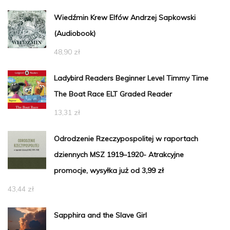
Wiedźmin Krew Elfów Andrzej Sapkowski
(Audiobook)
48,90
zł
Ladybird Readers Beginner Level Timmy Time
The Boat Race ELT Graded Reader
13,31
zł
Odrodzenie Rzeczypospolitej w raportach
dziennych MSZ 1919–1920- Atrakcyjne
promocje, wysyłka już od 3,99 zł
43,44
zł
Sapphira and the Slave Girl