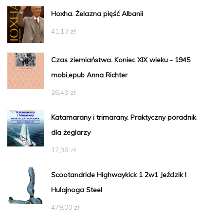
Hoxha. Żelazna pięść Albanii
41,13
zł
Czas ziemiaństwa. Koniec XIX wieku - 1945
mobi,epub Anna Richter
26,43
zł
Katamarany i trimarany. Praktyczny poradnik
dla żeglarzy
12,96
zł
Scootandride Highwaykick 1 2w1 Jeździk I
Hulajnoga Steel
479,00
zł