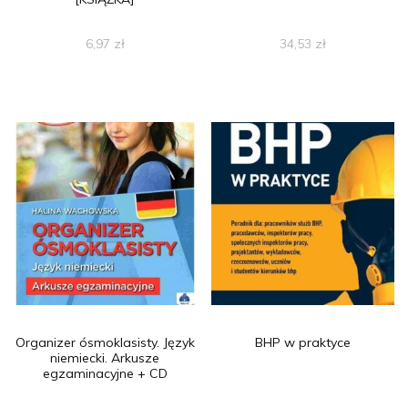
6,97
zł
34,53
zł
Organizer ósmoklasisty. Język
BHP w praktyce
niemiecki. Arkusze
egzaminacyjne + CD