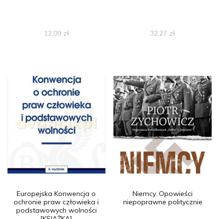
12,09
zł
32,27
zł
Europejska Konwencja o
Niemcy. Opowieści
ochronie praw człowieka i
niepoprawne politycznie
podstawowych wolności
[KSIĄŻKA]