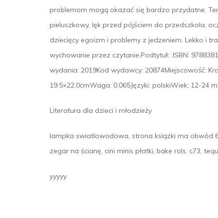
problemom mogą okazać się bardzo przydatne. Tem
pieluszkowy, lęk przed pójściem do przedszkola, oc
dziecięcy egoizm i problemy z jedzeniem. Lekko i t
wychowanie przez czytanie.Podtytuł: .ISBN: 9788
wydania: 2019Kod wydawcy: 20874Miejscowość: Kra
19.5×22.0cmWaga: 0.065Języki: polskiWiek: 12-24 m
Literatura dla dzieci i młodzieży
lampka swiatlowodowa, strona ksiązki ma obwód 68 
zegar na ścianę, cini minis płatki, bake rols, c73, te
yyyyy