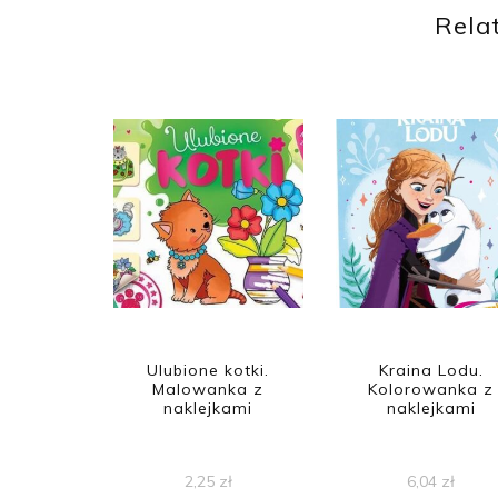
Rela
Ulubione kotki.
Kraina Lodu.
Malowanka z
Kolorowanka z
naklejkami
naklejkami
2,25
zł
6,04
zł