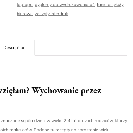
laptopa
,
dyplomy do wydrukowania a4
,
tanie artykuły
biurowe
,
zeszyty interdruk
Description
ę wzięłam? Wychowanie przez
znaczone są dla dzieci w wieku 2-4 lat oraz ich rodziców, którzy
ch maluszków. Podane tu recepty na sprostanie wielu