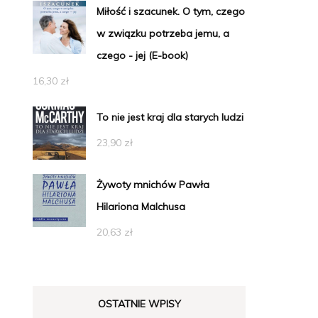
Miłość i szacunek. O tym, czego
w związku potrzeba jemu, a
czego - jej (E-book)
16,30
zł
To nie jest kraj dla starych ludzi
23,90
zł
Żywoty mnichów Pawła
Hilariona Malchusa
20,63
zł
OSTATNIE WPISY