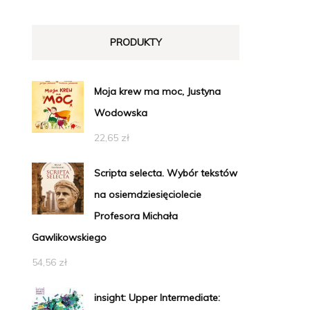
PRODUKTY
Moja krew ma moc, Justyna
Wodowska
22,65
zł
Scripta selecta. Wybór tekstów
na osiemdziesięciolecie
Profesora Michała
Gawlikowskiego
54,56
zł
insight: Upper Intermediate: