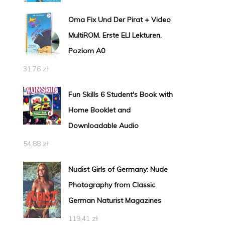
Oma Fix Und Der Pirat + Video
MultiROM. Erste ELI Lekturen.
Poziom A0
31,76
zł
Fun Skills 6 Student's Book with
Home Booklet and
Downloadable Audio
54,88
zł
Nudist Girls of Germany: Nude
Photography from Classic
German Naturist Magazines
119,41
zł