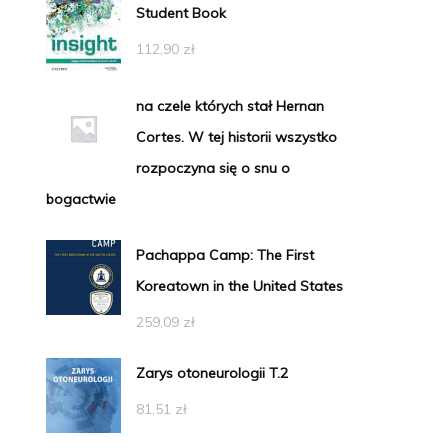
Student Book
112,90
zł
na czele których stał Hernan
Cortes. W tej historii wszystko
rozpoczyna się o snu o
bogactwie
Pachappa Camp: The First
Koreatown in the United States
259,09
zł
Zarys otoneurologii T.2
81,51
zł