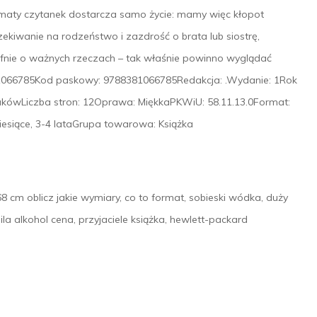
aty czytanek dostarcza samo życie: mamy więc kłopot
zekiwanie na rodzeństwo i zazdrość o brata lub siostrę,
rafnie o ważnych rzeczach – tak właśnie powinno wyglądać
381066785Kod paskowy: 9788381066785Redakcja: .Wydanie: 1Rok
kówLiczba stron: 12Oprawa: MiękkaPKWiU: 58.11.13.0Format:
iesiące, 3-4 lataGrupa towarowa: Książka
cm oblicz jakie wymiary, co to format, sobieski wódka, duży
quila alkohol cena, przyjaciele książka, hewlett-packard