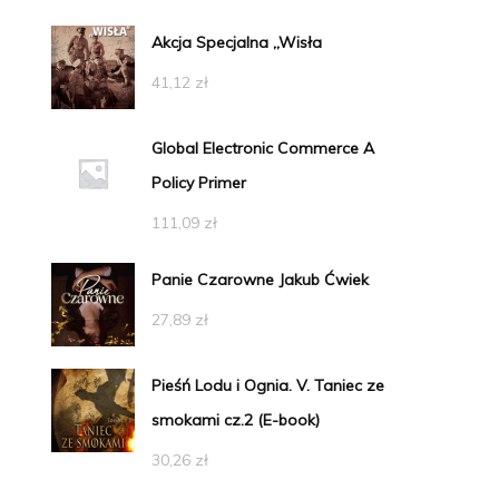
Akcja Specjalna ,,Wisła
41,12
zł
Global Electronic Commerce A
Policy Primer
111,09
zł
Panie Czarowne Jakub Ćwiek
27,89
zł
Pieśń Lodu i Ognia. V. Taniec ze
smokami cz.2 (E-book)
30,26
zł