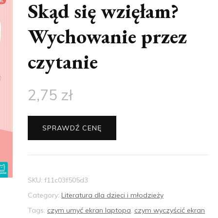
Skąd się wzięłam?
Wychowanie przez
czytanie
2,75
zł
SPRAWDŹ CENĘ
SKU:
f11c03f505d3
Category:
Literatura dla dzieci i młodzieży
Tags:
czym umyć ekran laptopa
,
czym wyczyścić ekran