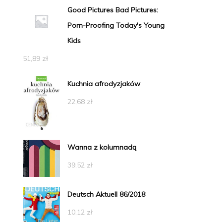
Good Pictures Bad Pictures:
Porn-Proofing Today's Young
Kids
51,89
zł
Kuchnia afrodyzjaków
22,68
zł
Wanna z kolumnadą
39,52
zł
Deutsch Aktuell 86/2018
10,12
zł