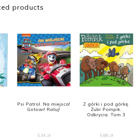
ted products
Psi Patrol. Na miejsca!
Z górki i pod górkę.
Gotowi! Ratuj!
Żubr Pompik.
Odkrycia. Tom 3
5,34
zł
5,88
zł