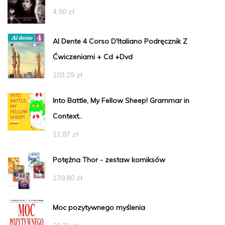
4,50
zł
Al Dente 4 Corso D'Italiano Podręcznik Z
Ćwiczeniami + Cd +Dvd
103,29
zł
Into Battle, My Fellow Sheep! Grammar in
Context..
11,87
zł
Potężna Thor - zestaw komiksów
139,80
zł
Moc pozytywnego myślenia