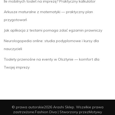
Ile mobilnych toalet na imprezę? Praktyczny kalkulator
Arkusze maturalne z matematyki — praktyczny plan
przygotowań
Jak aplikacja z testami pomaga zdać egzamin prawniczy
Neurologopedia online: studia podyplomowe i kursy dla
nauczycieli
Toalety przenośne na eventy w Olsztynie — komfort dla
Twojej imprezy
© prawa autorskie2026
Arashi Sklep
. Wszelkie prawa
zastrzeżone.
Fashion Diva | Stworzony przez
Motywy