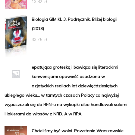
13,82
zł
Biologia GIM KL 3. Podręcznik. Bliżej biologii
(2013)
33,75
zł
epatująca groteską i bawiąca się literackimi
konwencjami opowieść osadzona w
azjatyckich realiach lat dziewięćdziesiątych
ubiegłego wieku.„ w tamtych czasach Polacy co najwyżej
wypuszczali się do RFN-u na wykopki albo handlowali salami
i lakierami do włosów z NRD. A w RPA
Chcieliśmy być wolni. Powstanie Warszawskie