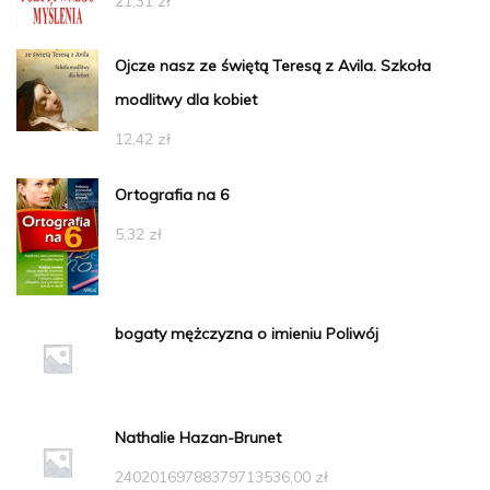
21,31
zł
Ojcze nasz ze świętą Teresą z Avila. Szkoła
modlitwy dla kobiet
12,42
zł
Ortografia na 6
5,32
zł
bogaty mężczyzna o imieniu Poliwój
Nathalie Hazan-Brunet
24020169788379713536,00
zł