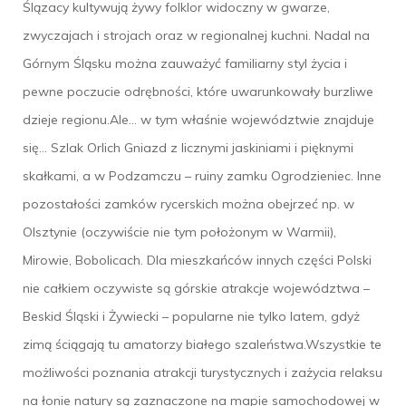
Ślązacy kultywują żywy folklor widoczny w gwarze,
zwyczajach i strojach oraz w regionalnej kuchni. Nadal na
Górnym Śląsku można zauważyć familiarny styl życia i
pewne poczucie odrębności, które uwarunkowały burzliwe
dzieje regionu.Ale… w tym właśnie województwie znajduje
się… Szlak Orlich Gniazd z licznymi jaskiniami i pięknymi
skałkami, a w Podzamczu – ruiny zamku Ogrodzieniec. Inne
pozostałości zamków rycerskich można obejrzeć np. w
Olsztynie (oczywiście nie tym położonym w Warmii),
Mirowie, Bobolicach. Dla mieszkańców innych części Polski
nie całkiem oczywiste są górskie atrakcje województwa –
Beskid Śląski i Żywiecki – popularne nie tylko latem, gdyż
zimą ściągają tu amatorzy białego szaleństwa.Wszystkie te
możliwości poznania atrakcji turystycznych i zażycia relaksu
na łonie natury są zaznaczone na mapie samochodowej w