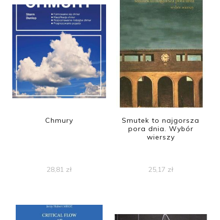
Chmury
Smutek to najgorsza
pora dnia. Wybór
wierszy
28,81
zł
25,17
zł