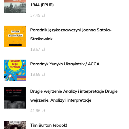
1944 (EPUB)
37,49
zł
Poradnik językoznawczyni Joanna Satoła-
Staśkowiak
18,67
zł
Poradnyk Yunykh Ukrayintsiv / ACCA
18,58
zł
Drugie wejrzenie Analizy i interpretacje Drugie
wejrzenie. Analizy i interpretacje
41,96
zł
Tim Burton (ebook)