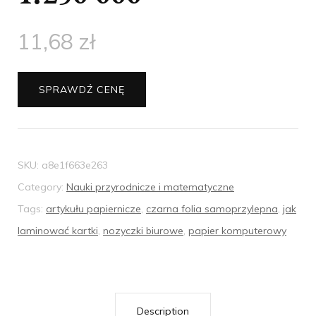
11,68
zł
SPRAWDŹ CENĘ
SKU:
a8e1f663e263
Category:
Nauki przyrodnicze i matematyczne
Tags:
artykułu papiernicze
,
czarna folia samoprzylepna
,
jak
laminować kartki
,
nozyczki biurowe
,
papier komputerowy
Description