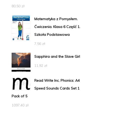
80,50
zł
Matematyka z Pomysłem.
Ćwiczenia. Klasa 6 Część 1.
Szkoła Podstawowa
7,56
zł
Sapphira and the Slave Girl
11,92
zł
Read Write Inc. Phonics: A4
Speed Sounds Cards Set 1
Pack of 5
1097,40
zł