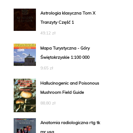
Astrologia klasyczna Tom X
Tranzyty Część 1
49,12
zł
Mapa Turystyczna - Góry
Świętokrzyskie 1:100 000
9,65
zł
Hallucinogenic and Poisonous
Mushroom Field Guide
88,80
zł
Anatomia radiologiczna rtg tk
mr usg