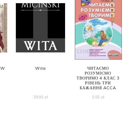
. W
Wita
ЧИТАЄМО
РОЗУМІЄМО
ТВОРИМО 4 КЛАС 3
РІВЕНЬ ТРИ
БАЖАННЯ ACCA
39,93
zł
5,92
zł