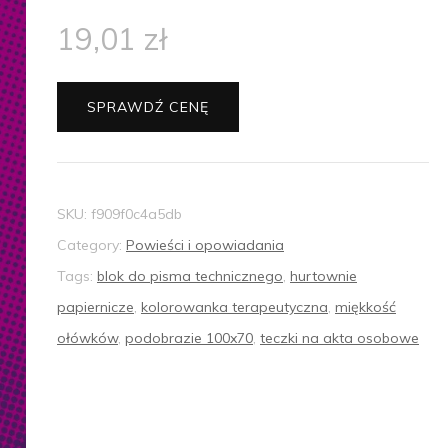
19,01
zł
SPRAWDŹ CENĘ
SKU:
f909f0c4a5db
Category:
Powieści i opowiadania
Tags:
blok do pisma technicznego
,
hurtownie
papiernicze
,
kolorowanka terapeutyczna
,
miękkość
ołówków
,
podobrazie 100x70
,
teczki na akta osobowe