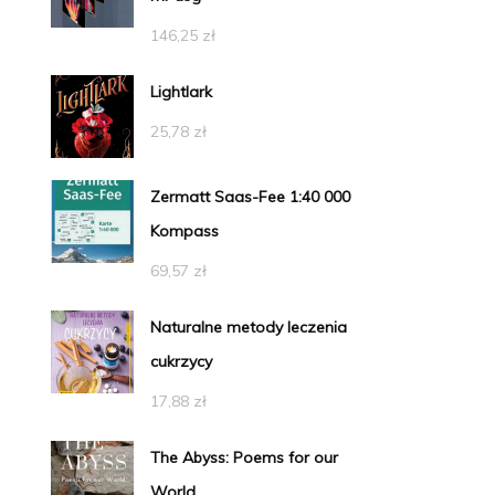
146,25
zł
Lightlark
25,78
zł
Zermatt Saas-Fee 1:40 000
Kompass
69,57
zł
Naturalne metody leczenia
cukrzycy
17,88
zł
The Abyss: Poems for our
World