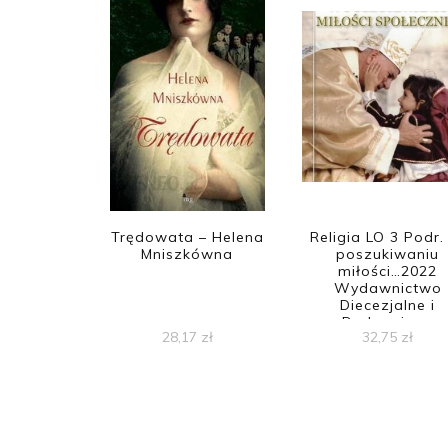
Trędowata – Helena
Religia LO 3 Podr
Mniszkówna
poszukiwaniu
miłości…2022
Wydawnictwo
Diecezjalne i
Drukarnia w
28,17
zł
32,75
zł
Sandomierzu