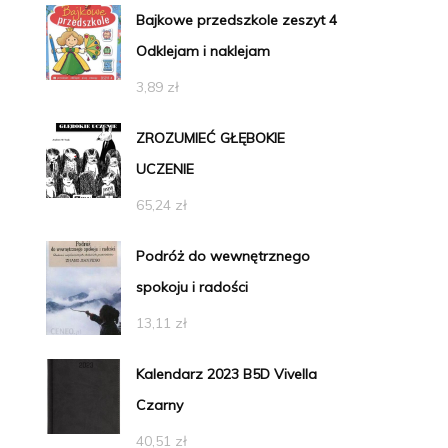
Bajkowe przedszkole zeszyt 4
Odklejam i naklejam
3,89
zł
ZROZUMIEĆ GŁĘBOKIE
UCZENIE
65,24
zł
Podróż do wewnętrznego
spokoju i radości
13,11
zł
Kalendarz 2023 B5D Vivella
Czarny
40,51
zł