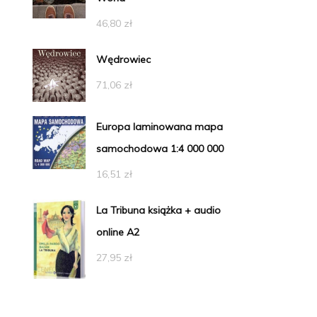
46,80
zł
Wędrowiec
71,06
zł
Europa laminowana mapa
samochodowa 1:4 000 000
16,51
zł
La Tribuna książka + audio
online A2
27,95
zł